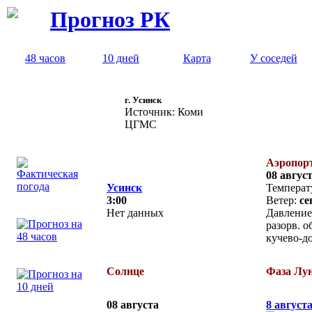
Прогноз РК
48 часов
10 дней
Карта
У соседей
г. Усинск
Источник: Коми
ЦГМС
Аэропор
08 август
Усинск
Температ
3:00
Ветер:
се
Нет данных
Давление
разорв. о
кучево-д
Солнце
Фаза Лу
08 августа
8 августа