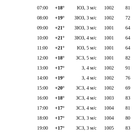
07:00
+18°
ЮЗ, 3 м/с
1002
81
08:00
+19°
ЗЮЗ, 3 м/с
1002
72
09:00
+21°
ЗЮЗ, 3 м/с
1001
64
10:00
+21°
ЗЮЗ, 4 м/с
1001
64
11:00
+21°
ЮЗ, 5 м/с
1001
64
12:00
+18°
ЗСЗ, 5 м/с
1001
82
13:00
+17°
З, 4 м/с
1002
91
14:00
+19°
З, 4 м/с
1002
76
15:00
+20°
ЗСЗ, 4 м/с
1002
69
16:00
+18°
ЗСЗ, 4 м/с
1003
83
17:00
+17°
ЗСЗ, 4 м/с
1004
81
18:00
+17°
ЗСЗ, 3 м/с
1004
80
19:00
+17°
ЗСЗ, 3 м/с
1005
83