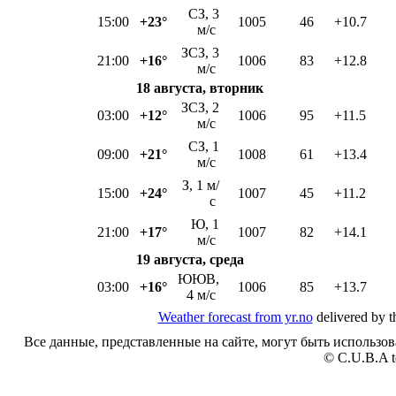
СЗ, 3
15:00
+23°
1005
46
+10.7
м/с
ЗСЗ, 3
21:00
+16°
1006
83
+12.8
м/с
18 августа, вторник
ЗСЗ, 2
03:00
+12°
1006
95
+11.5
м/с
СЗ, 1
09:00
+21°
1008
61
+13.4
м/с
З, 1 м/
15:00
+24°
1007
45
+11.2
с
Ю, 1
21:00
+17°
1007
82
+14.1
м/с
19 августа, среда
ЮЮВ,
03:00
+16°
1006
85
+13.7
4 м/с
Weather forecast from yr.no
delivered by t
Все данные, представленные на сайте, могут быть использов
© C.U.B.A t