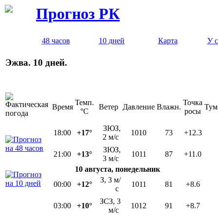
Прогноз РК
48 часов
10 дней
Карта
У 
Эжва. 10 дней.
Темп.
Точка
Время
Ветер
Давление
Влажн.
Тум
°C
росы
ЗЮЗ,
18:00
+17°
1010
73
+12.3
2 м/с
ЗЮЗ,
21:00
+13°
1011
87
+11.0
3 м/с
10 августа, понедельник
З, 3 м/
00:00
+12°
1011
81
+8.6
с
ЗСЗ, 3
03:00
+10°
1012
91
+8.7
м/с