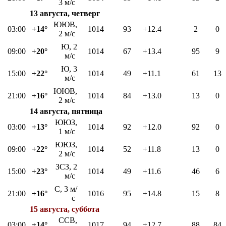
3 м/с
13 августа, четверг
ЮЮВ,
03:00
+14°
1014
93
+12.4
2
0
2 м/с
Ю, 2
09:00
+20°
1014
67
+13.4
95
9
м/с
Ю, 3
15:00
+22°
1014
49
+11.1
61
13
м/с
ЮЮВ,
21:00
+16°
1014
84
+13.0
13
0
2 м/с
14 августа, пятница
ЮЮЗ,
03:00
+13°
1014
92
+12.0
92
0
1 м/с
ЮЮЗ,
09:00
+22°
1014
52
+11.8
13
0
2 м/с
ЗСЗ, 2
15:00
+23°
1014
49
+11.6
46
6
м/с
С, 3 м/
21:00
+16°
1016
95
+14.8
15
8
с
15 августа, суббота
ССВ,
03:00
+14°
1017
94
+12.7
88
84