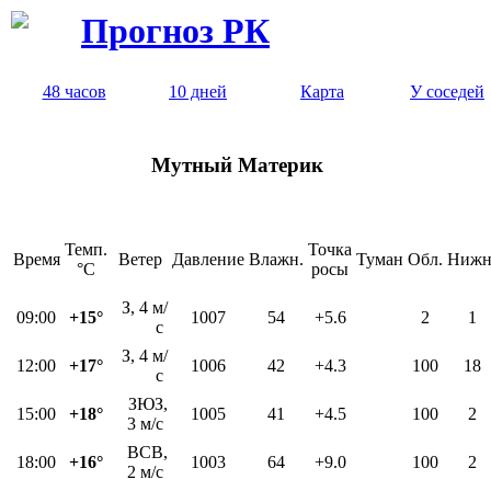
Прогноз РК
48 часов
10 дней
Карта
У соседей
Мутный Материк
Темп.
Точка
Время
Ветер
Давление
Влажн.
Туман
Обл.
Нижн
°C
росы
З, 4 м/
09:00
+15°
1007
54
+5.6
2
1
с
З, 4 м/
12:00
+17°
1006
42
+4.3
100
18
с
ЗЮЗ,
15:00
+18°
1005
41
+4.5
100
2
3 м/с
ВСВ,
18:00
+16°
1003
64
+9.0
100
2
2 м/с