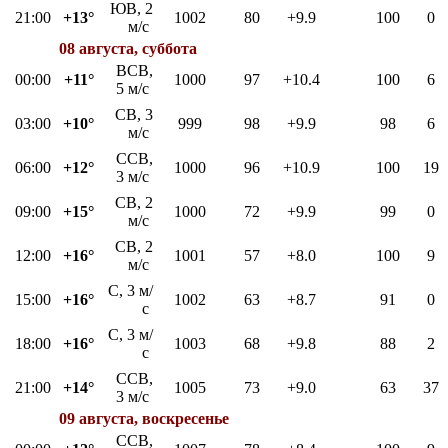
ЮВ, 2
21:00
+13°
1002
80
+9.9
100
0
м/с
08 августа, суббота
ВСВ,
00:00
+11°
1000
97
+10.4
100
6
5 м/с
СВ, 3
03:00
+10°
999
98
+9.9
98
6
м/с
ССВ,
06:00
+12°
1000
96
+10.9
100
19
3 м/с
СВ, 2
09:00
+15°
1000
72
+9.9
99
0
м/с
СВ, 2
12:00
+16°
1001
57
+8.0
100
9
м/с
С, 3 м/
15:00
+16°
1002
63
+8.7
91
0
с
С, 3 м/
18:00
+16°
1003
68
+9.8
88
2
с
ССВ,
21:00
+14°
1005
73
+9.0
63
37
3 м/с
09 августа, воскресенье
ССВ,