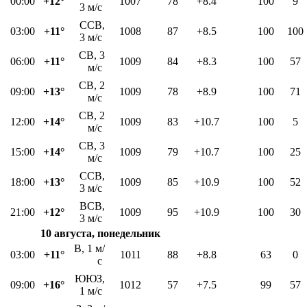
00:00
+12°
1007
78
+8.4
100
9
3 м/с
ССВ,
03:00
+11°
1008
87
+8.5
100
100
3 м/с
СВ, 3
06:00
+11°
1009
84
+8.3
100
57
м/с
СВ, 2
09:00
+13°
1009
78
+8.9
100
71
м/с
СВ, 2
12:00
+14°
1009
83
+10.7
100
5
м/с
СВ, 3
15:00
+14°
1009
79
+10.7
100
25
м/с
ССВ,
18:00
+13°
1009
85
+10.9
100
52
3 м/с
ВСВ,
21:00
+12°
1009
95
+10.9
100
30
3 м/с
10 августа, понедельник
В, 1 м/
03:00
+11°
1011
88
+8.8
63
0
с
ЮЮЗ,
09:00
+16°
1012
57
+7.5
99
57
1 м/с