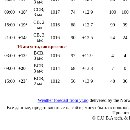
3 м/с
ССВ,
09:00
+18°
1017
74
+12.9
100
100
3 м/с
СВ, 2
15:00
+19°
1016
68
+12.7
99
99
м/с
СВ, 3
21:00
+14°
1016
90
+12.5
24
24
м/с
16 августа, воскресенье
ВСВ,
03:00
+12°
1016
97
+11.9
4
4
3 м/с
ВСВ,
09:00
+20°
1014
68
+13.3
7
0
3 м/с
ВСВ,
15:00
+23°
1012
56
+13.9
48
36
2 м/с
Weather forecast from yr.no
delivered by the Norw
Все данные, представленные на сайте, могут быть использов
Прогноз
© C.U.B.A tech. & I