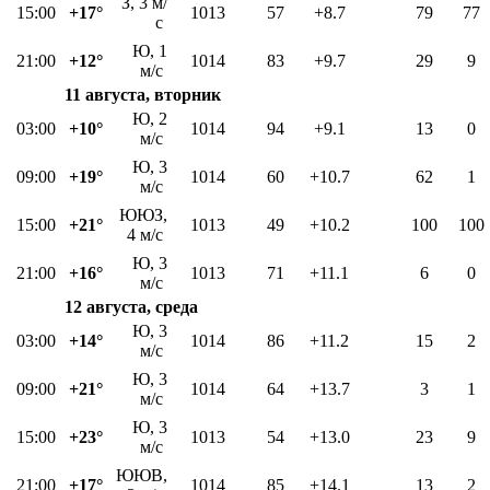
З, 3 м/
15:00
+17°
1013
57
+8.7
79
77
с
Ю, 1
21:00
+12°
1014
83
+9.7
29
9
м/с
11 августа, вторник
Ю, 2
03:00
+10°
1014
94
+9.1
13
0
м/с
Ю, 3
09:00
+19°
1014
60
+10.7
62
1
м/с
ЮЮЗ,
15:00
+21°
1013
49
+10.2
100
100
4 м/с
Ю, 3
21:00
+16°
1013
71
+11.1
6
0
м/с
12 августа, среда
Ю, 3
03:00
+14°
1014
86
+11.2
15
2
м/с
Ю, 3
09:00
+21°
1014
64
+13.7
3
1
м/с
Ю, 3
15:00
+23°
1013
54
+13.0
23
9
м/с
ЮЮВ,
21:00
+17°
1014
85
+14.1
13
2