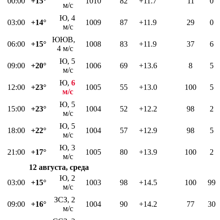
00:00
+15°
1010
82
+11.7
11
0
м/с
Ю, 4
03:00
+14°
1009
87
+11.9
29
0
м/с
ЮЮВ,
06:00
+15°
1008
83
+11.9
37
6
4 м/с
Ю, 5
09:00
+20°
1006
69
+13.6
8
5
м/с
Ю,
6
12:00
+23°
1005
55
+13.0
100
5
м/с
Ю, 5
15:00
+23°
1004
52
+12.2
98
2
м/с
Ю, 5
18:00
+22°
1004
57
+12.9
98
5
м/с
Ю, 3
21:00
+17°
1005
80
+13.9
100
2
м/с
12 августа, среда
Ю, 2
03:00
+15°
1003
98
+14.5
100
99
м/с
ЗСЗ, 2
09:00
+16°
1004
90
+14.2
77
30
м/с