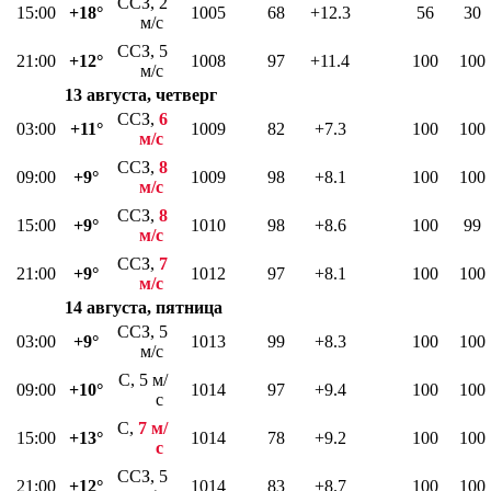
ССЗ, 2
15:00
+18°
1005
68
+12.3
56
30
м/с
ССЗ, 5
21:00
+12°
1008
97
+11.4
100
100
м/с
13 августа, четверг
ССЗ,
6
03:00
+11°
1009
82
+7.3
100
100
м/с
ССЗ,
8
09:00
+9°
1009
98
+8.1
100
100
м/с
ССЗ,
8
15:00
+9°
1010
98
+8.6
100
99
м/с
ССЗ,
7
21:00
+9°
1012
97
+8.1
100
100
м/с
14 августа, пятница
ССЗ, 5
03:00
+9°
1013
99
+8.3
100
100
м/с
С, 5 м/
09:00
+10°
1014
97
+9.4
100
100
с
С,
7 м/
15:00
+13°
1014
78
+9.2
100
100
с
ССЗ, 5
21:00
+12°
1014
83
+8.7
100
100