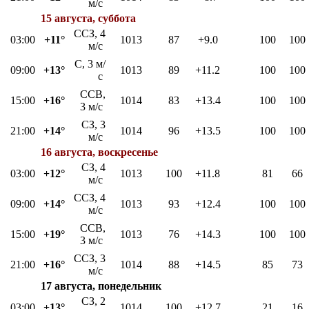
м/с
15 августа, суббота
ССЗ, 4
03:00
+11°
1013
87
+9.0
100
100
м/с
С, 3 м/
09:00
+13°
1013
89
+11.2
100
100
с
ССВ,
15:00
+16°
1014
83
+13.4
100
100
3 м/с
СЗ, 3
21:00
+14°
1014
96
+13.5
100
100
м/с
16 августа, воскресенье
СЗ, 4
03:00
+12°
1013
100
+11.8
81
66
м/с
ССЗ, 4
09:00
+14°
1013
93
+12.4
100
100
м/с
ССВ,
15:00
+19°
1013
76
+14.3
100
100
3 м/с
ССЗ, 3
21:00
+16°
1014
88
+14.5
85
73
м/с
17 августа, понедельник
СЗ, 2
03:00
+13°
1014
100
+12.7
21
16