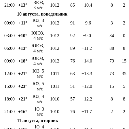
ЗЮЗ,
21:00
+13°
1012
85
+10.4
8
2
3 м/с
10 августа, понедельник
ЮЗ, 3
00:00
+11°
1012
91
+9.6
3
2
м/с
ЮЮЗ,
03:00
+10°
1012
92
+9.0
34
0
4 м/с
ЮЮЗ,
06:00
+13°
1012
89
+11.2
88
8
4 м/с
ЮЮЗ,
09:00
+18°
1012
76
+14.0
79
15
4 м/с
ЮЗ, 5
12:00
+21°
1011
63
+13.3
73
35
м/с
ЮЗ, 5
15:00
+23°
1011
51
+12.0
15
5
м/с
ЮЗ, 4
18:00
+21°
1010
57
+12.2
8
8
м/с
Ю, 3
21:00
+16°
1010
76
+11.7
2
2
м/с
11 августа, вторник
Ю, 4