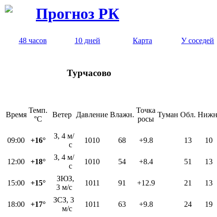
Прогноз РК
48 часов
10 дней
Карта
У соседей
Турчасово
Темп.
Точка
Время
Ветер
Давление
Влажн.
Туман
Обл.
Нижн
°C
росы
З, 4 м/
09:00
+16°
1010
68
+9.8
13
10
с
З, 4 м/
12:00
+18°
1010
54
+8.4
51
13
с
ЗЮЗ,
15:00
+15°
1011
91
+12.9
21
13
3 м/с
ЗСЗ, 3
18:00
+17°
1011
63
+9.8
24
19
м/с