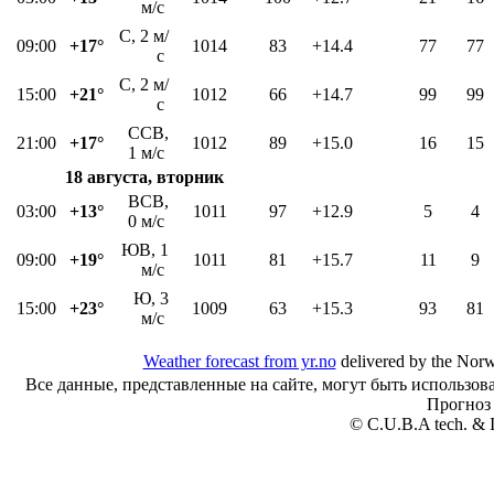
м/с
С, 2 м/
09:00
+17°
1014
83
+14.4
77
77
с
С, 2 м/
15:00
+21°
1012
66
+14.7
99
99
с
ССВ,
21:00
+17°
1012
89
+15.0
16
15
1 м/с
18 августа, вторник
ВСВ,
03:00
+13°
1011
97
+12.9
5
4
0 м/с
ЮВ, 1
09:00
+19°
1011
81
+15.7
11
9
м/с
Ю, 3
15:00
+23°
1009
63
+15.3
93
81
м/с
Weather forecast from yr.no
delivered by the Norw
Все данные, представленные на сайте, могут быть использов
Прогноз
© C.U.B.A tech. & I