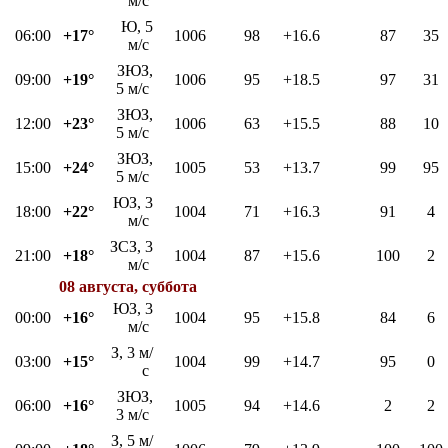
м/с
Ю, 5
06:00
+17°
1006
98
+16.6
87
35
м/с
ЗЮЗ,
09:00
+19°
1006
95
+18.5
97
31
5 м/с
ЗЮЗ,
12:00
+23°
1006
63
+15.5
88
10
5 м/с
ЗЮЗ,
15:00
+24°
1005
53
+13.7
99
95
5 м/с
ЮЗ, 3
18:00
+22°
1004
71
+16.3
91
4
м/с
ЗСЗ, 3
21:00
+18°
1004
87
+15.6
100
2
м/с
08 августа, суббота
ЮЗ, 3
00:00
+16°
1004
95
+15.8
84
6
м/с
З, 3 м/
03:00
+15°
1004
99
+14.7
95
0
с
ЗЮЗ,
06:00
+16°
1005
94
+14.6
2
2
3 м/с
З, 5 м/