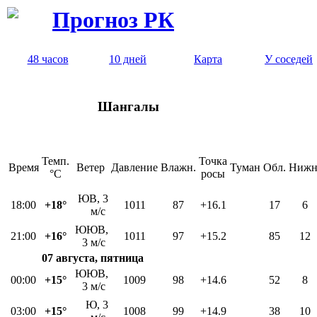
Прогноз РК
48 часов
10 дней
Карта
У соседей
Шангалы
Темп.
Точка
Время
Ветер
Давление
Влажн.
Туман
Обл.
Нижн
°C
росы
ЮВ, 3
18:00
+18°
1011
87
+16.1
17
6
м/с
ЮЮВ,
21:00
+16°
1011
97
+15.2
85
12
3 м/с
07 августа, пятница
ЮЮВ,
00:00
+15°
1009
98
+14.6
52
8
3 м/с
Ю, 3
03:00
+15°
1008
99
+14.9
38
10