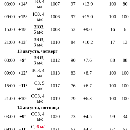
Ю, 4
03:00
+14°
1007
97
+13.9
100
80
м/с
ЮЗ, 4
09:00
+15°
1006
97
+15.0
100
100
м/с
ЗЮЗ,
15:00
+19°
1008
52
+9.0
16
6
5 м/с
ЗЮЗ,
21:00
+13°
1010
84
+10.2
17
13
3 м/с
13 августа, четверг
ЗЮЗ,
03:00
+9°
1012
90
+7.6
88
88
3 м/с
ЗСЗ, 4
09:00
+12°
1013
83
+8.7
100
100
м/с
СЗ, 5
15:00
+11°
1017
76
+6.7
100
100
м/с
ССЗ, 4
21:00
+10°
1019
79
+6.3
100
100
м/с
14 августа, пятница
ССЗ, 4
03:00
+9°
1020
73
+4.5
99
34
м/с
С,
6 м/
09:00
+11°
1021
62
+4.2
67
67