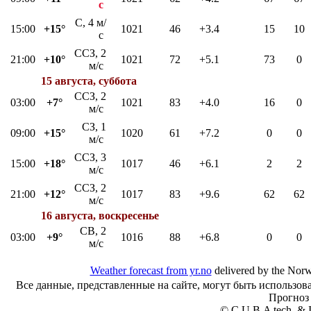
с
С, 4 м/
15:00
+15°
1021
46
+3.4
15
10
с
ССЗ, 2
21:00
+10°
1021
72
+5.1
73
0
м/с
15 августа, суббота
ССЗ, 2
03:00
+7°
1021
83
+4.0
16
0
м/с
СЗ, 1
09:00
+15°
1020
61
+7.2
0
0
м/с
ССЗ, 3
15:00
+18°
1017
46
+6.1
2
2
м/с
ССЗ, 2
21:00
+12°
1017
83
+9.6
62
62
м/с
16 августа, воскресенье
СВ, 2
03:00
+9°
1016
88
+6.8
0
0
м/с
Weather forecast from yr.no
delivered by the Norw
Все данные, представленные на сайте, могут быть использов
Прогноз
© C.U.B.A tech. & I