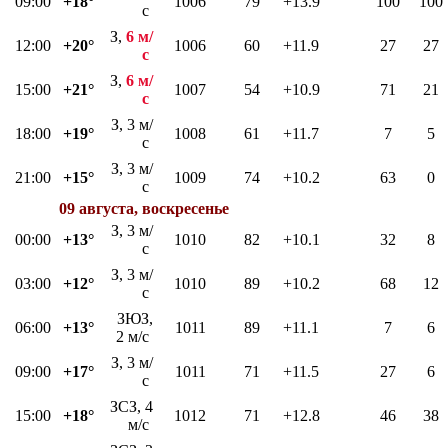
09:00
+18°
1006
79
+13.9
100
100
с
З,
6 м/
12:00
+20°
1006
60
+11.9
27
27
с
З,
6 м/
15:00
+21°
1007
54
+10.9
71
21
с
З, 3 м/
18:00
+19°
1008
61
+11.7
7
5
с
З, 3 м/
21:00
+15°
1009
74
+10.2
63
0
с
09 августа, воскресенье
З, 3 м/
00:00
+13°
1010
82
+10.1
32
8
с
З, 3 м/
03:00
+12°
1010
89
+10.2
68
12
с
ЗЮЗ,
06:00
+13°
1011
89
+11.1
7
6
2 м/с
З, 3 м/
09:00
+17°
1011
71
+11.5
27
6
с
ЗСЗ, 4
15:00
+18°
1012
71
+12.8
46
38
м/с