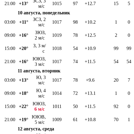
ЗСЗ, 3
21:00
+13°
1015
97
+12.7
15
5
м/с
10 августа, понедельник
ЗСЗ, 2
03:00
+11°
1017
98
+10.2
1
0
м/с
ЗЮЗ,
09:00
+16°
1019
78
+12.5
2
0
2 м/с
З, 3 м/
15:00
+20°
1018
54
+10.9
99
99
с
ЮЮЗ,
21:00
+16°
1017
74
+11.5
54
54
3 м/с
11 августа, вторник
Ю, 3
03:00
+13°
1017
78
+9.6
20
7
м/с
Ю, 4
09:00
+18°
1014
72
+13.1
1
0
м/с
ЮЮЗ,
15:00
+22°
1011
50
+11.5
92
0
6 м/с
ЮЮВ,
21:00
+19°
1009
61
+10.8
70
1
5 м/с
12 августа, среда