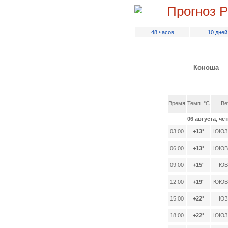
Прогноз 
48 часов
10 дней
Коноша
Время
Темп. °C
Ве
06 августа, че
03:00
+13°
ЮЮЗ,
06:00
+13°
ЮЮВ,
09:00
+15°
ЮВ,
12:00
+19°
ЮЮВ,
15:00
+22°
ЮЗ,
18:00
+22°
ЮЮЗ,