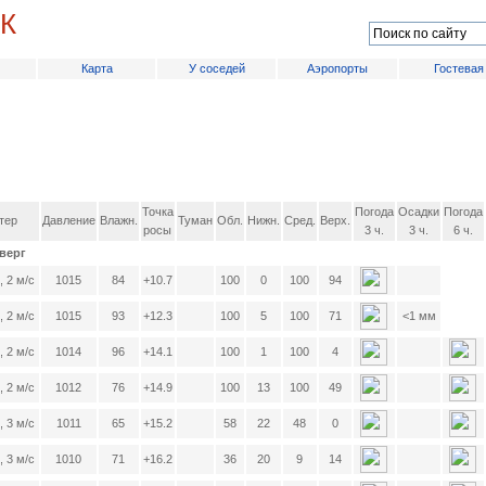
РК
Карта
У соседей
Аэропорты
Гостевая
Точка
Погода
Осадки
Погода
тер
Давление
Влажн.
Туман
Обл.
Нижн.
Сред.
Верх.
росы
3 ч.
3 ч.
6 ч.
тверг
 2 м/с
1015
84
+10.7
100
0
100
94
 2 м/с
1015
93
+12.3
100
5
100
71
<1 мм
 2 м/с
1014
96
+14.1
100
1
100
4
 2 м/с
1012
76
+14.9
100
13
100
49
 3 м/с
1011
65
+15.2
58
22
48
0
 3 м/с
1010
71
+16.2
36
20
9
14