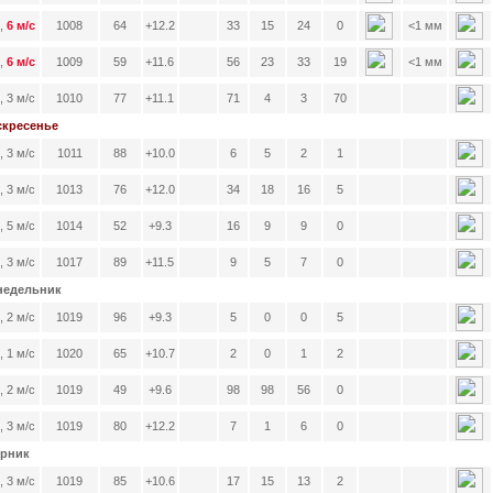
,
6 м/с
1008
64
+12.2
33
15
24
0
<1 мм
,
6 м/с
1009
59
+11.6
56
23
33
19
<1 мм
, 3 м/с
1010
77
+11.1
71
4
3
70
оскресенье
 3 м/с
1011
88
+10.0
6
5
2
1
, 3 м/с
1013
76
+12.0
34
18
16
5
 5 м/с
1014
52
+9.3
16
9
9
0
 3 м/с
1017
89
+11.5
9
5
7
0
онедельник
 2 м/с
1019
96
+9.3
5
0
0
5
, 1 м/с
1020
65
+10.7
2
0
1
2
, 2 м/с
1019
49
+9.6
98
98
56
0
 3 м/с
1019
80
+12.2
7
1
6
0
орник
 3 м/с
1019
85
+10.6
17
15
13
2