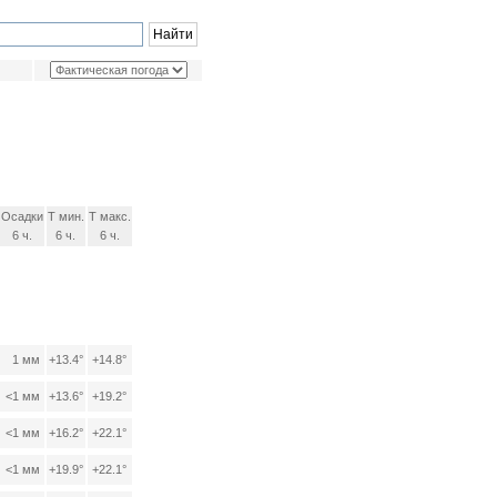
Осадки
Т мин.
Т макс.
6 ч.
6 ч.
6 ч.
1 мм
+13.4°
+14.8°
<1 мм
+13.6°
+19.2°
<1 мм
+16.2°
+22.1°
<1 мм
+19.9°
+22.1°