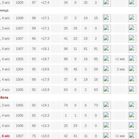
 3 м/с
1009
97
+17.4
34
0
32
2
тница
 4 м/с
1008
98
+17.1
27
3
14
15
 3 м/с
1007
99
+17.1
25
25
0
0
 3 м/с
1007
96
+17.3
41
22
23
2
 4 м/с
1007
76
+16.1
96
11
81
81
 4 м/с
1005
83
+18.7
88
9
16
85
<1 мм
 4 м/с
1004
95
+19.6
78
45
3
59
2 мм
, 4 м/с
1004
89
+17.8
37
8
19
16
 4 м/с
1005
92
+15.8
63
0
2
63
ббота
 3 м/с
1005
92
+14.1
74
0
6
73
 4 м/с
1005
92
+13.2
1
1
0
0
 4 м/с
1006
90
+13.3
25
23
2
0
,
6 м/с
1007
75
+13.0
42
41
11
0
<1 мм