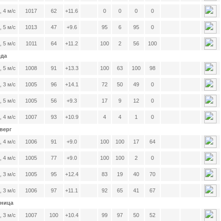
 4 м/с
1017
62
+11.6
0
0
0
0
 5 м/с
1013
47
+9.6
95
6
95
0
 5 м/с
1011
64
+11.2
100
2
56
100
еда
 5 м/с
1008
91
+13.3
100
63
100
98
 3 м/с
1005
96
+14.1
72
50
49
0
 5 м/с
1005
56
+9.3
17
9
12
0
 4 м/с
1007
93
+10.9
4
4
1
0
тверг
 4 м/с
1006
91
+9.0
100
100
17
64
 4 м/с
1005
77
+9.0
100
100
2
0
 3 м/с
1005
95
+12.4
83
19
40
70
 3 м/с
1006
97
+11.1
92
65
41
67
тница
 3 м/с
1007
100
+10.4
99
97
50
52