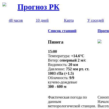
Прогноз РК
48 часов
10 дней
Карта
У соседей
Список станций
Прогн
Пинега
15:00
Температура:
+14.6°C
Ветер:
северный 2 м/с
Видимость:
20 км
Давление:
752 мм рт. ст.
1003 гПа (+1.5)
Облачность:
9/9
кучево-дождевые
300 - 600 м
Фактическая погода по
Синопт
данным
Начало
метеорологической станции.
Высота