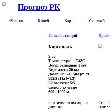
Прогноз РК
48 часов
10 дней
Карта
У соседей
Список станций
Прогн
Каргополь
9:00
Температура:
+17.6°C
Ветер:
западный 2 м/с
Видимость:
20 км
Давление:
745 мм рт. ст.
992.8 гПа (+1.3)
Облачность:
5/5
слоисто-кучевые
600 - 1000 м
Фактическая погода по
Синопт
данным
Начало