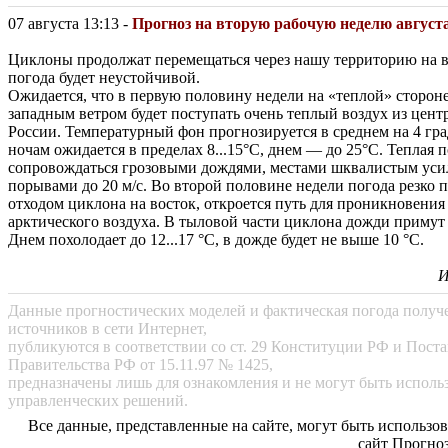
07 августа 13:13 -
Прогноз на вторую рабочую неделю август
Циклоны продолжат перемещаться через нашу территорию на во
погода будет неустойчивой.
Ожидается, что в первую половину недели на «теплой» стороне
западным ветром будет поступать очень теплый воздух из цен
России. Температурный фон прогнозируется в среднем на 4 гр
ночам ожидается в пределах 8...15°С, днем — до 25°С. Теплая п
сопровождаться грозовыми дождями, местами шквалистым уси
порывами до 20 м/с. Во второй половине недели погода резко 
отходом циклона на восток, откроется путь для проникновения
арктического воздуха. В тыловой части циклона дожди примут 
Днем похолодает до 12...17 °С, в дожде будет не выше 10 °С.
И
Данные прогностических моделей и фактическая погода получ
источников в сети Интернет,
публикуются в соответствии со ст. 29 Конституции РФ и Пост
Правительства РФ от 15.11.97 № 1425,
предназначены лишь для ознакомления и не могут быть испол
управленческих решений.
Все данные, представленные на сайте, могут быть использов
сайт Прогноз